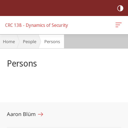
mobile
navigation
CRC 138 - Dynamics of Security
Main
Breadcrumb-
Home
People
Persons
Content
Navigation
Persons
Aaron Blüm