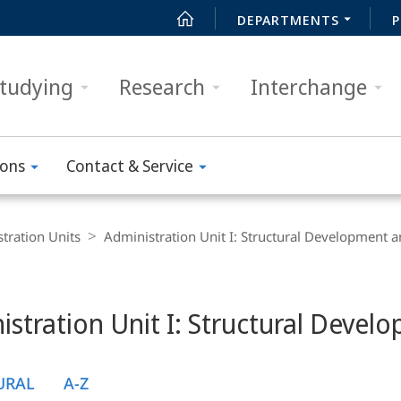
DEPARTMENTS
P
tudying
Research
Interchange
ions
Contact & Service
tration Units
Administration Unit I: Structural Development 
istration Unit I: Structural Deve
URAL
A-Z