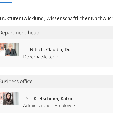
 Strukturentwicklung, Wissenschaftlicher Nachwuc
Department head
I |
Nitsch, Claudia, Dr.
Dezernatsleiterin
Business office
I S |
Kretschmer, Katrin
Administration Employee