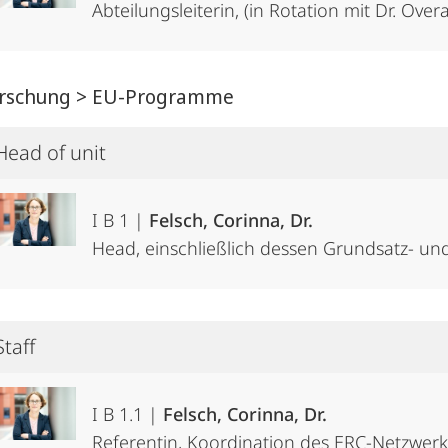
Abteilungsleiterin, (in Rotation mit Dr. Over
Forschung > EU-Programme
Head of unit
I B 1 |
Felsch, Corinna, Dr.
Head, einschließlich dessen Grundsatz- u
Staff
I B 1.1 |
Felsch, Corinna, Dr.
Referentin, Koordination des ERC-Netzwer