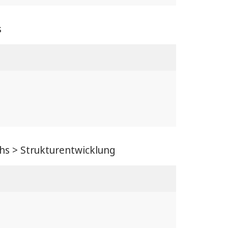
s
chs > Strukturentwicklung