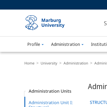
Service
HIGH-CONTRAST VERSION
SEARCH
navigation
main
navigation
S
Profile
Administration
Institut
Philipps-
Universität
Breadcrumb-
Navigation
Home
University
Administration
Adminis
Marburg
Content-
Navigation
Admin
Administration Units
STRUCT
Administration Unit I: