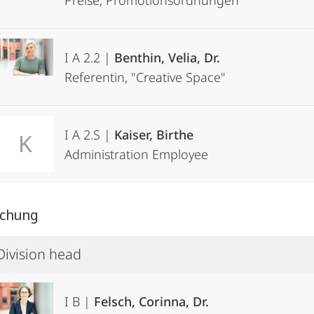
Preise, Promotionsordnungen
I A 2.2 |
Benthin, Velia, Dr.
Referentin, "Creative Space"
I A 2.S |
Kaiser, Birthe
K
Administration Employee
rschung
Division head
I B |
Felsch, Corinna, Dr.