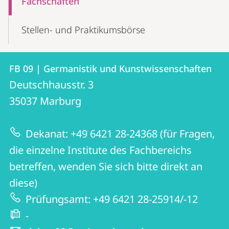
Fachschaften
Stellen- und Praktikumsbörse
Kontakt
Kontaktinformationen
FB 09 | Germanistik und Kunstwissenschaften
FB
und
Deutschhausstr. 3
09
Informationen
35037
Marburg
|
zur
Germanistik
Dekanat: +49 6421 28-24368 (für Fragen,
Website
und
die einzelne Institute des Fachbereichs
Kunstwissenschaften
betreffen, wenden Sie sich bitte direkt an
diese)
Prüfungsamt: +49 6421 28-25914/-12
-