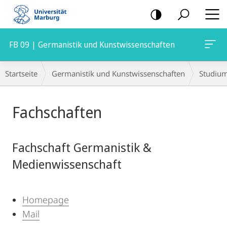
Mobile-
Navigation
FB 09 | Germanistik und Kunstwissenschaften
Breadcrumb-
Startseite
Germanistik und Kunstwissenschaften
Studiu
Navigation
Hauptinhalt
Fachschaften
Fachschaft Germanistik &
Medienwissenschaft
Homepage
Mail