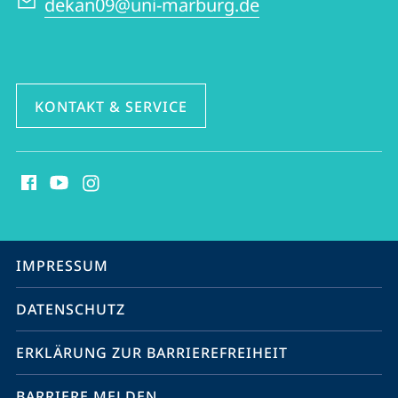
dekan09@uni-marburg.de
KONTAKT & SERVICE
Social
Media
Kontakte
Service-
IMPRESSUM
Navigation
DATENSCHUTZ
ERKLÄRUNG ZUR BARRIEREFREIHEIT
BARRIERE MELDEN