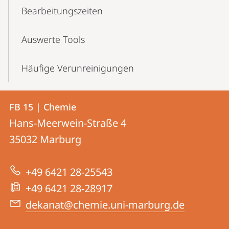
Bearbeitungszeiten
Auswerte Tools
Häufige Verunreinigungen
Kontakt
Kontaktinformationen
FB 15 | Chemie
FB
und
Hans-Meerwein-Straße 4
15
Informationen
35032
Marburg
|
zur
Chemie
+49 6421 28-25543
Website
+49 6421 28-28917
dekanat@chemie.uni-marburg.de