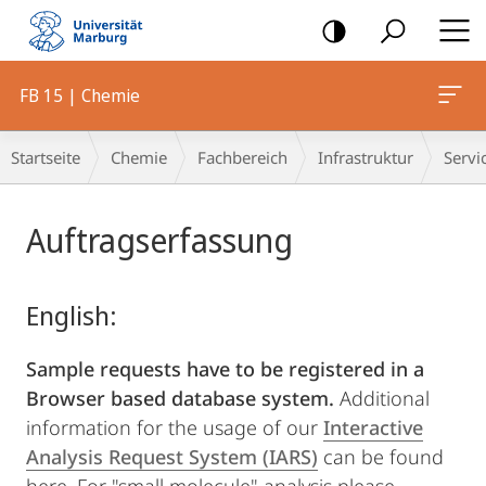
Mobile-
Navigation
FB 15 | Chemie
Breadcrumb-
Startseite
Chemie
Fachbereich
Infrastruktur
Servi
Navigation
Hauptinhalt
Auftragserfassung
English:
Sample requests have to be registered in a
Browser based database system.
Additional
information for the usage of our
Interactive
Analysis Request System (IARS)
can be found