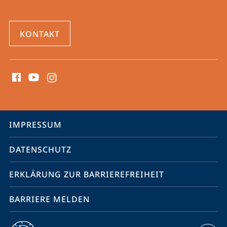
KONTAKT
Social
Media
Kontakte
Service-
IMPRESSUM
Navigation
DATENSCHUTZ
ERKLÄRUNG ZUR BARRIEREFREIHEIT
BARRIERE MELDEN