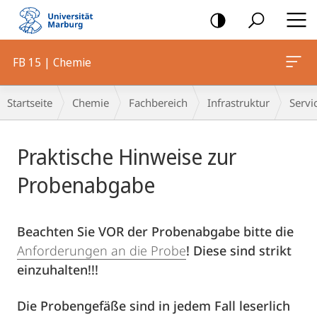
Mobile-
Navigation
FB 15 | Chemie
Breadcrumb-
Startseite
Chemie
Fachbereich
Infrastruktur
Servi
Navigation
Hauptinhalt
Praktische Hinweise zur
Probenabgabe
Beachten Sie VOR der Probenabgabe bitte die
Anforderungen an die Probe
! Diese sind strikt
einzuhalten!!!
Die Probengefäße sind in jedem Fall leserlich