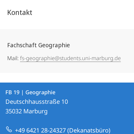
Kontakt
Fachschaft Geographie
Mail:
fs-geographie@students.uni-marburg.de
Kontakt
Kontaktinformationen
FB 19 | Geographie
FB
und
Deutschhausstraße 10
19
Informationen
35032
Marburg
|
zur
Geographie
+49 6421 28-24327 (Dekanatsbüro)