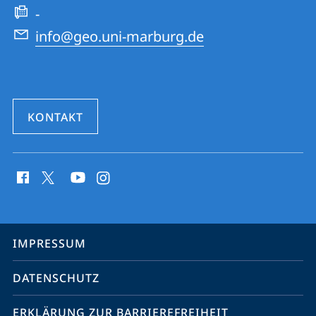
Website
-
info@geo.uni-marburg.de
KONTAKT
Social
Media
Kontakte
Service-
IMPRESSUM
Navigation
DATENSCHUTZ
ERKLÄRUNG ZUR BARRIEREFREIHEIT