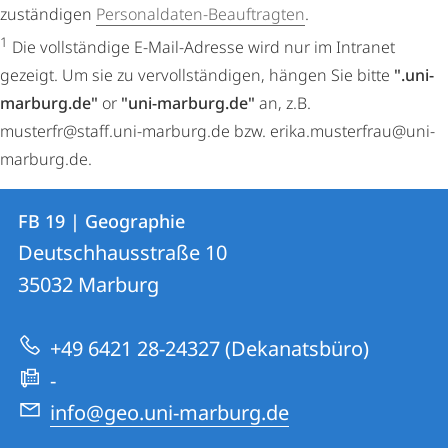
zuständigen
Personaldaten-Beauftragten
.
1
Die vollständige E-Mail-Adresse wird nur im Intranet
gezeigt. Um sie zu vervollständigen, hängen Sie bitte
".uni-
marburg.de"
or
"uni-marburg.de"
an, z.B.
musterfr@staff.uni-marburg.de bzw. erika.musterfrau@uni-
marburg.de.
Kontakt
Kontaktinformationen
FB 19 | Geographie
FB
und
Deutschhausstraße 10
19
Informationen
35032
Marburg
|
zur
Geographie
+49 6421 28-24327 (Dekanatsbüro)
Website
-
info@geo.uni-marburg.de