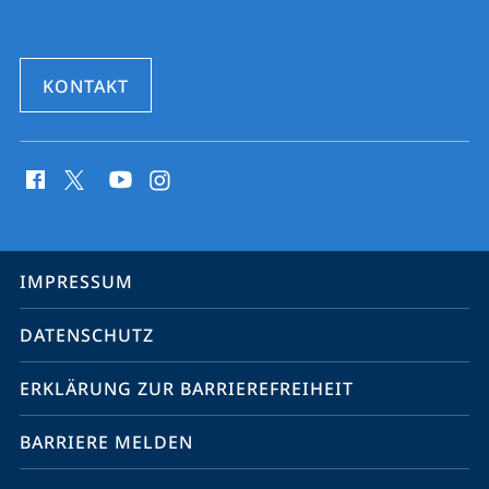
KONTAKT
Social
Media
Kontakte
Service-
IMPRESSUM
Navigation
DATENSCHUTZ
ERKLÄRUNG ZUR BARRIEREFREIHEIT
BARRIERE MELDEN