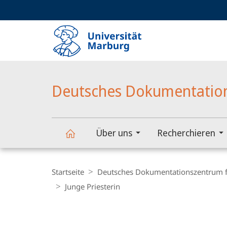
Service-
HIGH-CONTRAST VERSION
SUCHE UND SUCHERGEBNIS
Navigation
Haupt-
Navigation
Deutsches Dokumentations
Über uns
Recherchieren
Deutsches
Breadcrumb-
Navigation
Startseite
Deutsches Dokumentationszentrum fü
Dokumentationszentrum
Junge Priesterin
Content-
für
Navigation
Hauptinhal