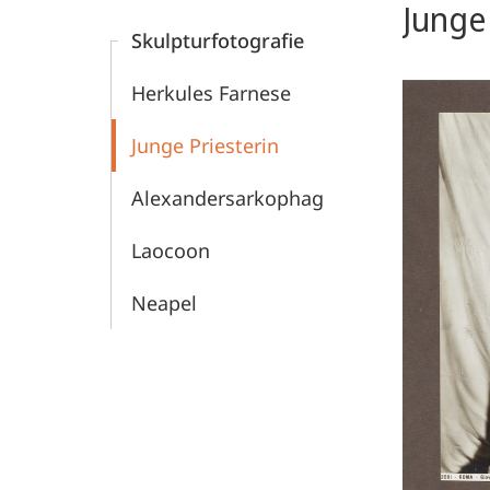
Junge 
Kunstgeschichte
Skulpturfotografie
-
Herkules Farnese
Bildarchiv
Junge Priesterin
Foto
Alexandersarkophag
Marburg
Laocoon
Neapel