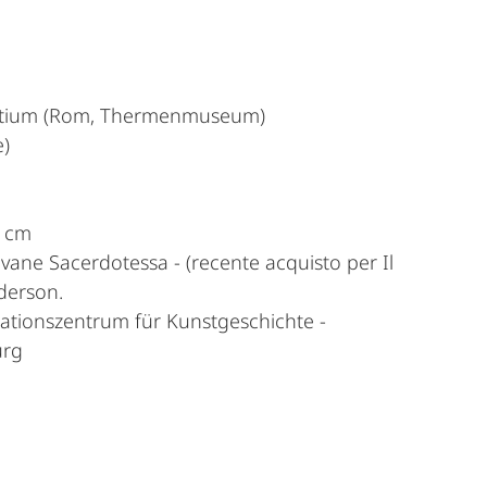
tium (Rom, Thermenmuseum)
)
9 cm
vane Sacerdotessa - (recente acquisto per Il
derson.
tionszentrum für Kunstgeschichte -
urg