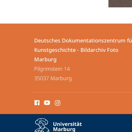
Kontakt
Kontaktinformationen
und
Deutsches Dokumentationszentrum fü
Deutsches
Kunstgeschichte - Bildarchiv Foto
Informationen
Dokumentationszentrum
Marburg
zur
für
Pilgrimstein 14
Kunstgeschichte
Website
35037
Marburg
-
Bildarchiv
Social
Foto
Media
Marburg
Kontakte
Service-
Kontaktinformationen auskla
Navigation