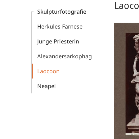
Laoc
Kunstgeschichte
Skulpturfotografie
-
Herkules Farnese
Bildarchiv
Junge Priesterin
Foto
Alexandersarkophag
Marburg
Laocoon
Neapel