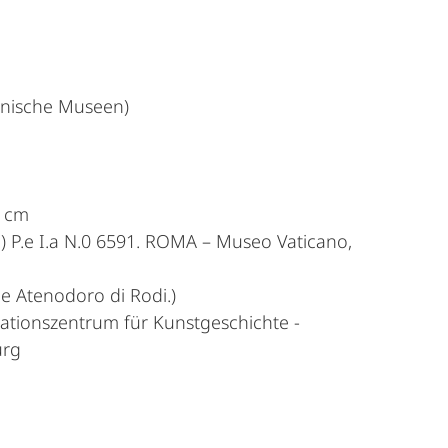
anische Museen)
9 cm
ri) P.e I.a N.0 6591. ROMA – Museo Vaticano,
e Atenodoro di Rodi.)
tionszentrum für Kunstgeschichte -
urg