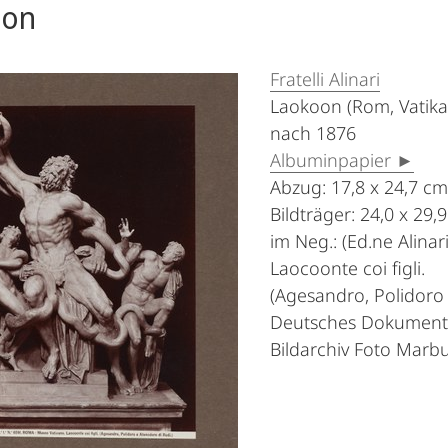
oon
Fratelli Alinari
Laokoon (Rom, Vatik
nach 1876
Albuminpapier ►
Abzug: 17,8 x 24,7 cm
Bildträger: 24,0 x 29,
im Neg.: (Ed.ne Alina
Laocoonte coi figli.
(Agesandro, Polidoro 
Deutsches Dokumenta
Bildarchiv Foto Marb