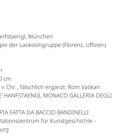
anfstaengl, München
opie der Laokoongruppe (Florenz, Uffizien)
m
,0 cm
 v. Chr. , fälschlich ergänzt: Rom Vatikan
NE HANFSTAENGL MONACO GALLERIA DEGLI
PIA FATTA DA BACCIO BANDINELLI
ationszentrum für Kunstgeschichte -
burg