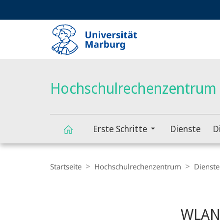
Service-
HIGH-CONTRAST VERSION
SUCHE UND SUCHERGEBNIS
Navigation
Haupt-
Navigation
Hochschulrechenzentrum
Erste Schritte
Dienste
D
Hochschulrechenzentrum
Breadcrumb-
Navigation
Startseite
Hochschulrechenzentrum
Dienste
Content-
Navigation
Hauptinhal
WLAN