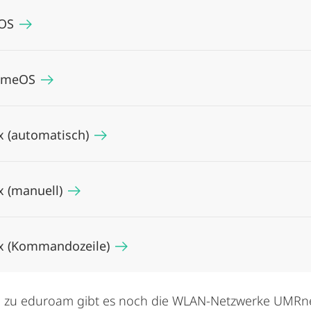
OS
omeOS
x (automatisch)
x (manuell)
x (Kommandozeile)
h zu eduroam gibt es noch die WLAN-Netzwerke UMRnet