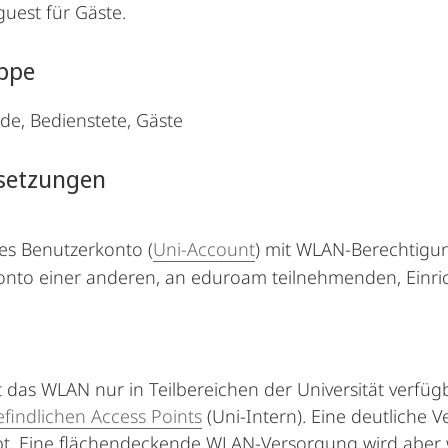
uest für Gäste.
uppe
de, Bedienstete, Gäste
setzungen
es Benutzerkonto (
Uni-Account
) mit WLAN-Berechtigu
onto einer anderen, an
eduroam
teilnehmenden, Einri
st das WLAN nur in Teilbereichen der Universität verfü
efindlichen Access Points
(Uni-Intern). Eine deutliche
t. Eine flächendeckende WLAN-Versorgung wird aber wie