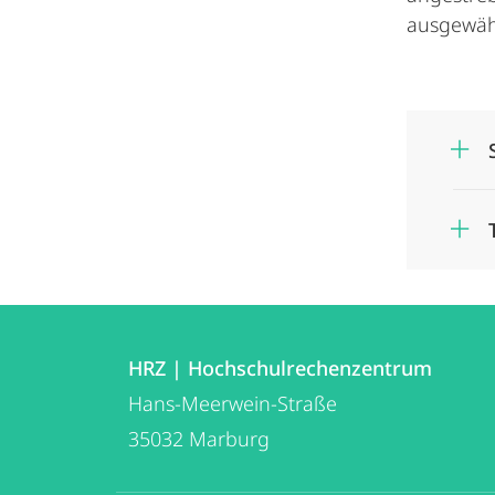
ausgewäh
Kontakt
Kontaktinformationen
und
HRZ | Hochschulrechenzentrum
HRZ
Hans-Meerwein-Straße
Informationen
|
35032
Marburg
zur
Hochschulrechenzentrum