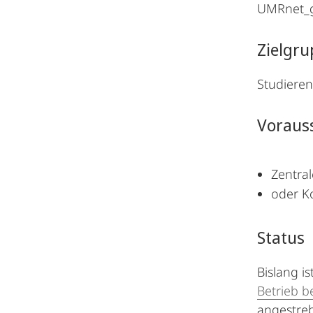
UMRnet_g
Zielgr
Studieren
Voraus
Zentral
oder K
Status
Bislang i
Betrieb b
angestreb