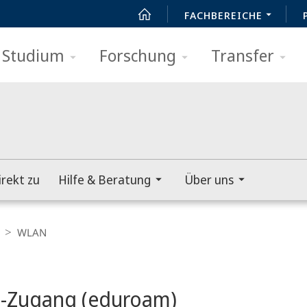
FACHBEREICHE
Studium
Forschung
Transfer
irekt zu
Hilfe & Beratung
Über uns
WLAN
t
-Zugang (eduroam)