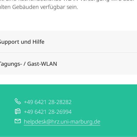
lten Gebäuden verfügbar sein.
Alle Elemente ausklappen
Support und Hilfe
Tagungs- / Gast-WLAN
+49 6421 28-28282
+49 6421 28-26994
helpdesk@hrz.uni-marburg.de