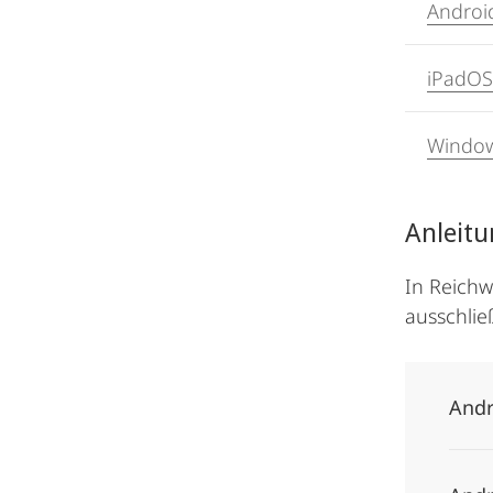
Androi
iPadOS
Windo
Anleit
In Reichw
ausschlie
Andr