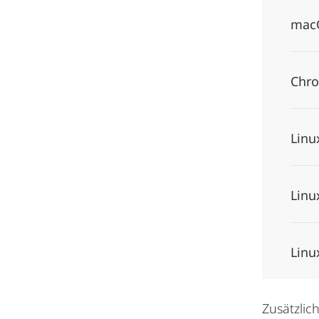
mac
Chr
Linu
Linu
Linu
Zusätzlic