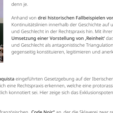
denn je.
Anhand von
drei historischen Fallbeispielen vo
Kontinuitätslinien innerhalb der Geschichte auf 
und Geschlecht in der Rechtspraxis hin. Mit ihrer
Umsetzung einer Vorstellung von ‚Reinheit‘
dar.
und Geschlecht als antagonistische Triangulation
: ICWC
gegenseitig konstituieren, legitimieren und aner
quista
eingeführten Gesetzgebung auf der Iberischen
sich eine Rechtspraxis erkennen, welche eine protorass
lich konnotiert sei. Hier zeige sich das Exklusionspote
 französischen
„Code Noir“
an, der die Sklaverei zwar 