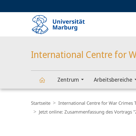
Service-
HIGH-CONTRAST VERSION
SUCHE UND SUCHERGEBNIS
Navigation
Haupt-
Navigation
International Centre for W
Zentrum
Arbeitsbereiche
International
Breadcrumb-
Navigation
Startseite
International Centre for War Crimes T
Centre
Jetzt online: Zusammenfassung des Vortrags "Z
for