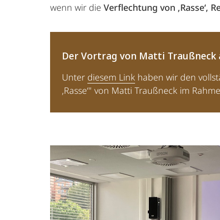
wenn wir die
Verflechtung von ‚Rasse‘, R
Der Vortrag von Matti Traußneck
Unter
diesem Link
haben wir den vollst
‚Rasse‘" von Matti Traußneck im Rahme