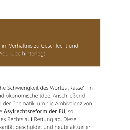
t im Verhältnis zu Geschlecht und
YouTube hinterlegt.
he Schwierigkeit des Wortes ‚Rasse‘ hin
e und ökonomische Idee. Anschließend
el der Thematik, um die Ambivalenz von
ie
Asylrechtsreform der EU
, so
des Rechts auf Rettung ab. Diese
karität geschuldet und heute aktueller