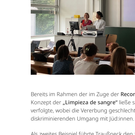
Foto
Bereits im Rahmen der im Zuge der
Recon
Konzept der
„Limpieza de sangre“
ließe 
verfolgte, wobei die Vererbung geschlecht
diskriminierenden Umgang mit Jüd:innen.
Als zweites Beispiel führte Traußneck den