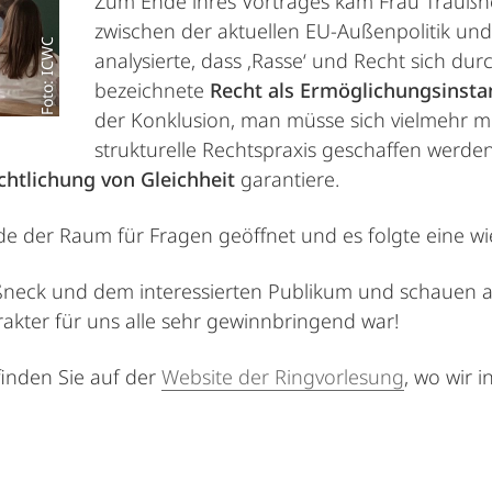
Zum Ende ihres Vortrages kam Frau Traußn
zwischen der aktuellen EU-Außenpolitik und 
Foto: ICWC
analysierte, dass ‚Rasse‘ und Recht sich du
bezeichnete
Recht als Ermöglichungsinstan
der Konklusion, man müsse sich vielmehr mi
strukturelle Rechtspraxis geschaffen werde
chtlichung von Gleichheit
garantiere.
e der Raum für Fragen geöffnet und es folgte eine w
ußneck und dem interessierten Publikum und schauen a
rakter für uns alle sehr gewinnbringend war!
inden Sie auf der
Website der Ringvorlesung
, wo wir 