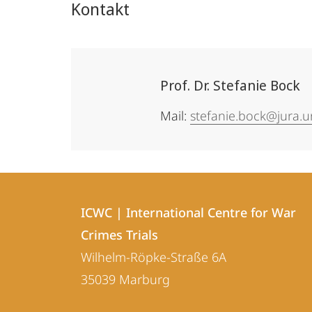
Kontakt
Prof. Dr. Stefanie Bock
Mail:
stefanie.bock@jura.
Kontakt
Kontaktinformationen
und
ICWC | International Centre for War
ICWC
Crimes Trials
Informationen
|
Wilhelm-Röpke-Straße 6A
zur
International
35039
Marburg
Centre
Website