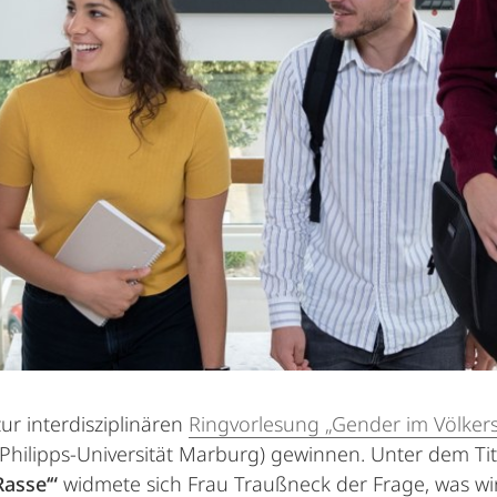
ur interdisziplinären
Ringvorlesung „Gender im Völkers
Philipps-Universität Marburg) gewinnen. Unter dem Ti
Rasse‘“
widmete sich Frau Traußneck der Frage, was wi