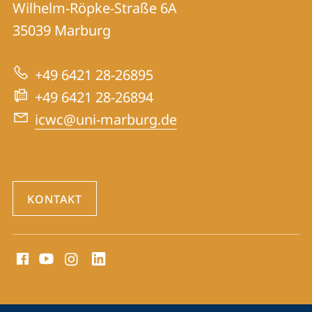
Informationen
Wilhelm-Röpke-Straße 6A
International
35039
Marburg
zur
Centre
Website
for
+49 6421 28-26895
War
+49 6421 28-26894
Crimes
icwc@uni-marburg.de
Trials
KONTAKT
Social
Media
Kontakte