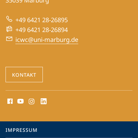
35039
Marburg
zur
Centre
Website
for
+49 6421 28-26895
War
+49 6421 28-26894
Crimes
icwc@uni-marburg.de
Trials
KONTAKT
Social
Media
Kontakte
Service-
IMPRESSUM
Navigation