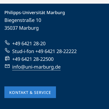
Kontakt
Kontaktinformationen
Philipps-Universität Marburg
Philipps-
und
Biegenstraße 10
Universität
Informationen
35037
Marburg
Marburg
zur
+49 6421 28-20
Website
Stud-i-fon +49 6421 28-22222
+49 6421 28-22500
info@uni-marburg.de
KONTAKT & SERVICE