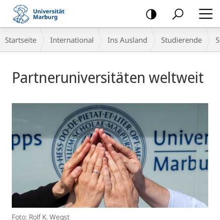
Mobile-
Navigation
Breadcrumb-
Startseite
International
Ins Ausland
Studierende
S
Navigation
Hauptinhalt
Partneruniversitäten weltweit
Foto: Rolf K. Wegst