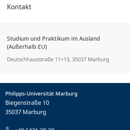
Kontakt
Studium und Praktikum im Ausland
(Außerhalb EU)
Deutschhausstraße 11+13, 35037 Marburg
Kontakt
Kontaktinformationen
Philipps-Universität Marburg
Philipps-
und
Biegenstraße 10
Universität
Informationen
35037
Marburg
Marburg
zur