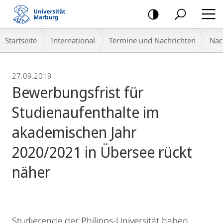
Mobile-
Navigation
Breadcrumb-
Startseite
International
Termine und Nachrichten
Nac
Navigation
27.09.2019
Bewerbungsfrist für
Studienaufenthalte im
akademischen Jahr
2020/2021 in Übersee rückt
näher
Studierende der Philipps-Universität haben