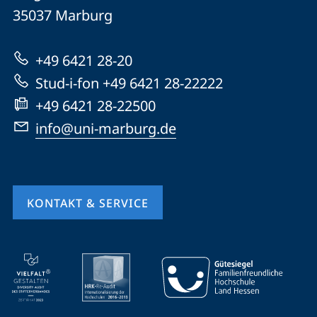
Universität
Informationen
35037
Marburg
Marburg
zur
+49 6421 28-20
Website
Stud-i-fon +49 6421 28-22222
+49 6421 28-22500
info@uni-marburg.de
KONTAKT & SERVICE
Mobile-
Service-
Navigation