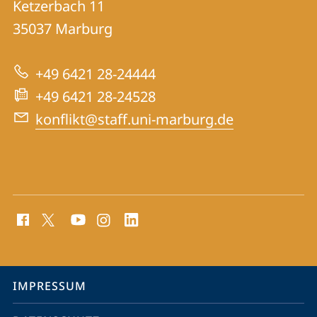
und
Ketzerbach 11
für
Informationen
35037
Marburg
Konfliktforschung
zur
+49 6421 28-24444
Website
+49 6421 28-24528
konflikt@staff.uni-marburg.de
Social
Media
Kontakte
Service-
IMPRESSUM
Navigation