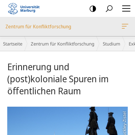
Mobile-
Navigation
Zentrum für Konfliktforschung
Breadcrumb-
Startseite
Zentrum für Konfliktforschung
Studium
Ex
Navigation
Hauptinhalt
Erinnerung und
(post)koloniale Spuren im
öffentlichen Raum