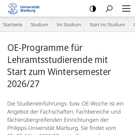
Mobile-
Navigation
Breadcrumb-
Startseite
Studium
Im Studium
Start ins Studium
Navigation
Hauptinhalt
OE-Programme für
Lehramtsstudierende mit
Start zum Wintersemester
2026/27
Die Studieneinführungs- bzw. OE-Woche ist ein
Angebot der Fachschaften, Fachbereiche und
fächerübergreifenden Einrichtungen der
Philipps-Universität Marburg. Sie findet vom