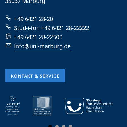
Informationen
35037
Marburg
Marburg
zur
+49 6421 28-20
Website
Stud-i-fon +49 6421 28-22222
+49 6421 28-22500
info@uni-marburg.de
KONTAKT & SERVICE
Mobile-
Service-
Navigation
und