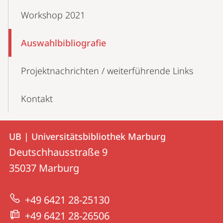
Workshop 2021
Auswahlbibliografie
Projektnachrichten / weiterführende Links
Kontakt
Kontakt
Kontaktinformationen
UB | Universitätsbibliothek Marburg
UB
und
Deutschhausstraße 9
|
Informationen
35037
Marburg
Universitätsbibliothek
zur
Marburg
+49 6421 28-25130
Website
+49 6421 28-26506