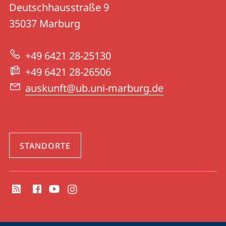
UB
und
Deutschhausstraße 9
|
Informationen
35037
Marburg
Universitätsbibliothek
zur
Marburg
+49 6421 28-25130
Website
+49 6421 28-26506
auskunft@ub.uni-marburg.de
STANDORTE
Social
Media
Kontakte