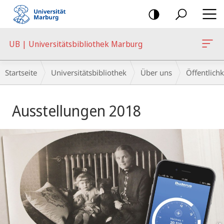
Mobile-
Navigation
UB | Universitätsbibliothek Marburg
Breadcrumb-
Startseite
Universitätsbibliothek
Über uns
Öffentlichk
Navigation
Hauptinhalt
Ausstellungen 2018