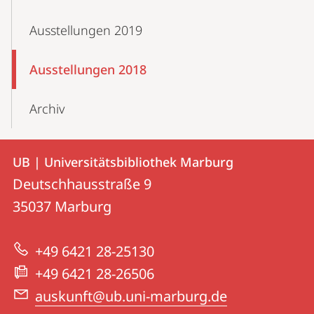
Ausstellungen 2019
Ausstellungen 2018
Archiv
Kontakt
Kontaktinformationen
UB | Universitätsbibliothek Marburg
UB
und
Deutschhausstraße 9
|
Informationen
35037
Marburg
Universitätsbibliothek
zur
Marburg
+49 6421 28-25130
Website
+49 6421 28-26506
auskunft@ub.uni-marburg.de