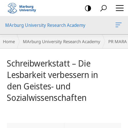
mobile
navigation
MArburg University Research Academy
Breadcrumb-
Home
MArburg University Research Academy
PR MARA
Navigation
main
Schreibwerkstatt – Die
content
Lesbarkeit verbessern in
den Geistes- und
Sozialwissenschaften