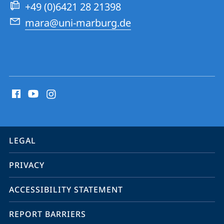
Academy
+49 (0)6421 28 21398
mara@uni-marburg.de
social
media
contact
information
service
LEGAL
navigation
PRIVACY
ACCESSIBILITY STATEMENT
REPORT BARRIERS