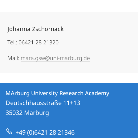
Johanna Zschornack
Tel.: 06421 28 21320
Mail:
mara.gsw@uni-marburg.de
Contact
Contact
MArburg University Research Academy
details
Deutschhausstraße 11+13
MArburg
35032
Marburg
University
Research
+49 (0)6421 28 21346