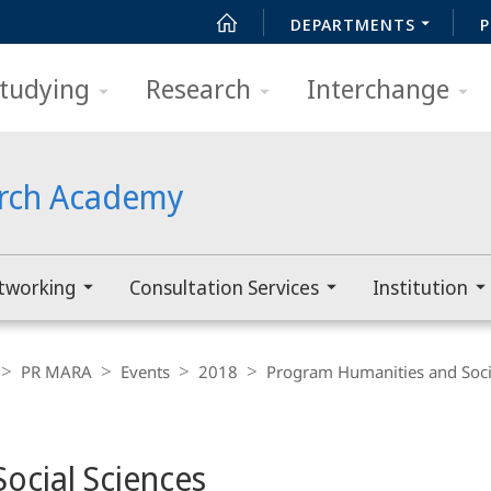
DEPARTMENTS
P
tudying
Research
Interchange
arch Academy
tworking
Consultation Services
Institution
PR MARA
Events
2018
Program Humanities and Soci
ocial Sciences