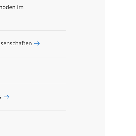
thoden im
issenschaften
es