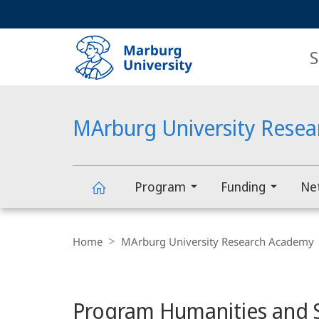
Service
HIGH-CONTRAST VERSION
SEARCH
navigation
main
navigation
S
MArburg University Rese
Program
Funding
Ne
Main
MArburg
Breadcrumb-
Content
Navigation
Home
MArburg University Research Academy
University
Research
Program Humanities and S