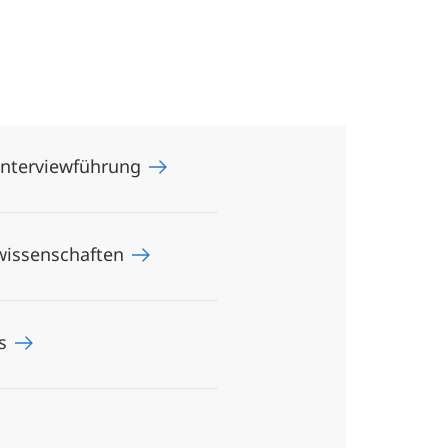
 Interviewführung
lwissenschaften
es