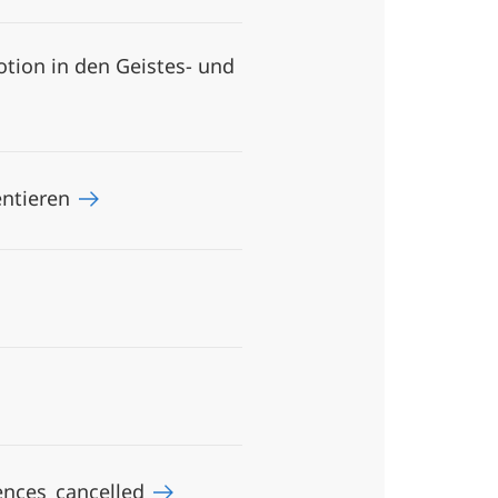
otion in den Geistes- und
entieren
ences_cancelled