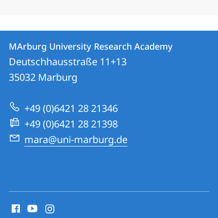
Contact
Contact
MArburg University Research Academy
details
Deutschhausstraße 11+13
MArburg
35032
Marburg
University
Research
+49 (0)6421 28 21346
Academy
+49 (0)6421 28 21398
mara@uni-marburg.de
social
media