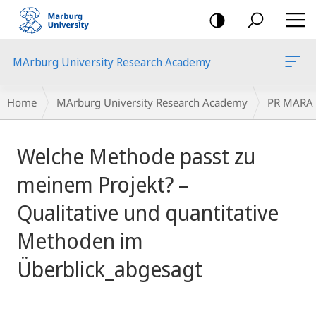
mobile
navigation
MArburg University Research Academy
Breadcrumb-
Home
MArburg University Research Academy
PR MARA
Navigation
main
Welche Methode passt zu
content
meinem Projekt? –
Qualitative und quantitative
Methoden im
Überblick_abgesagt