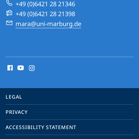
Research
+49 (0)6421 28 21346
Academy
+49 (0)6421 28 21398
mara@uni-marburg.de
social
media
contact
information
service
LEGAL
navigation
PRIVACY
ACCESSIBILITY STATEMENT