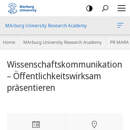
mobile
navigation
MArburg University Research Academy
Breadcrumb-
Home
MArburg University Research Academy
PR MARA
Navigation
main
Wissenschaftskommunikation
content
– Öffentlichkeitswirksam
präsentieren