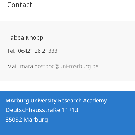
Contact
Tabea Knopp
Tel.: 06421 28 21333
Mail:
mara.postdoc@uni-marburg.de
Contact
Contact
MArburg University Research Academy
details
Deutschhausstraße 11+13
MArburg
35032
Marburg
University