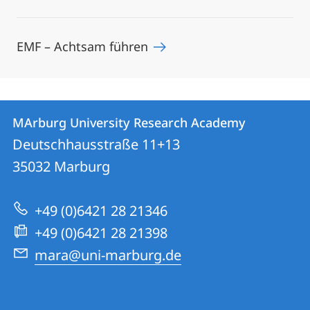
EMF – Achtsam führen
Contact
Contact
MArburg University Research Academy
details
Deutschhausstraße 11+13
MArburg
35032
Marburg
University
Research
+49 (0)6421 28 21346
Academy
+49 (0)6421 28 21398
mara@uni-marburg.de