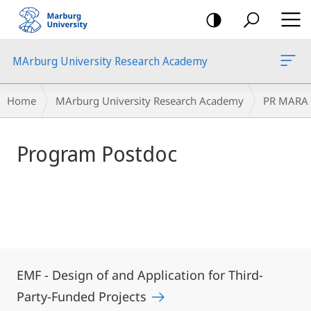
mobile
navigation
MArburg University Research Academy
Main
Breadcrumb-
Home
MArburg University Research Academy
PR MARA
Content
Navigation
Program Postdoc
EMF - Design of and Application for Third-
Party-Funded Projects