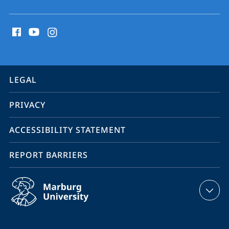
social
media
contact
information
service
LEGAL
navigation
PRIVACY
ACCESSIBILITY STATEMENT
REPORT BARRIERS