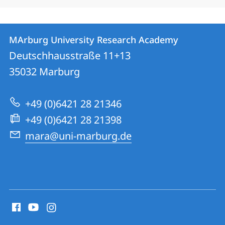
Contact
Contact
MArburg University Research Academy
details
Deutschhausstraße 11+13
MArburg
35032
Marburg
University
Research
+49 (0)6421 28 21346
Academy
+49 (0)6421 28 21398
mara@uni-marburg.de
social
media