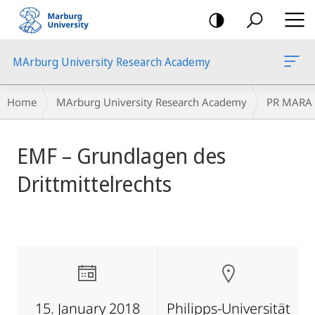
mobile
navigation
MArburg University Research Academy
Breadcrumb-
Home
MArburg University Research Academy
PR MARA
Navigation
main
EMF – Grundlagen des
content
Drittmittelrechts
15. January 2018
Philipps-Universität