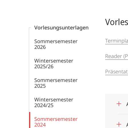
Pharmarecht
Content-
Navigation
Hauptinhal
Vorle
Vorlesungs­unterlagen
Terminpl
Sommersemester
2026
Reader (
Wintersemester
2025/26
Präsentat
Sommersemester
2025
Wintersemester
2024/25
Sommersemester
2024