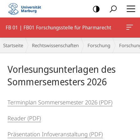
Mobile-
Navigation
FB 01 | FB01 Forschungsstelle für Pharmarecht
Breadcrumb-
Startseite
Rechtswissenschaften
Forschung
Forschung
Navigation
Hauptinhalt
Vorlesungsunterlagen des
Sommersemesters 2026
Terminplan Sommersemester 2026 (PDF)
Reader (PDF)
Präsentation Infoveranstaltung (PDF)