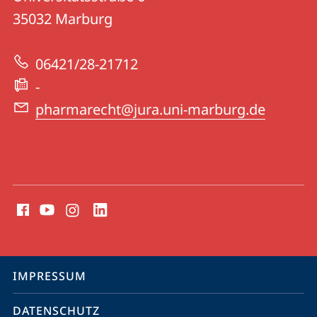
Forschungsstelle
Informationen
35032
Marburg
für
zur
Pharmarecht
06421/28-21712
Website
-
pharmarecht@jura.uni-marburg.de
Social
Media
Kontakte
Service-
IMPRESSUM
Navigation
DATENSCHUTZ