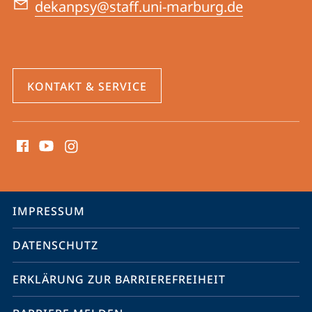
dekanpsy@staff.uni-marburg.de
KONTAKT & SERVICE
Social
Media
Kontakte
Service-
IMPRESSUM
Navigation
DATENSCHUTZ
ERKLÄRUNG ZUR BARRIEREFREIHEIT