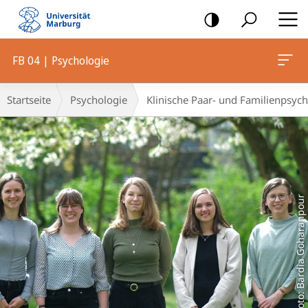
Mobile-
Navigation
FB 04 | Psychologie
Hauptinhalt
Breadcrumb-
Startseite
Psychologie
Klinische Paar- und Familienpsycho
Navigation
Foto: Bardia Goharanpour