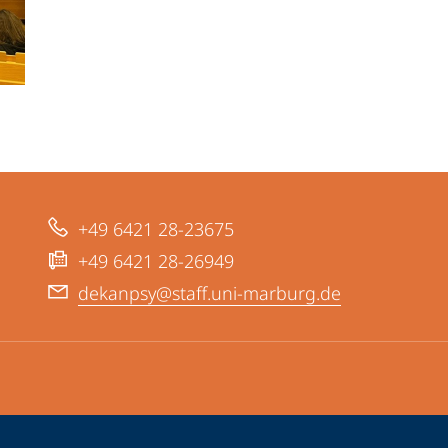
+49 6421 28-23675
+49 6421 28-26949
dekanpsy@staff.uni-marburg.de