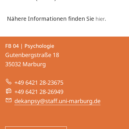
Nähere Informationen finden Sie
.
hier
Kontakt
Kontaktinformationen
FB 04 | Psychologie
FB
und
Gutenbergstraße 18
04
Informationen
35032
Marburg
|
zur
Psychologie
+49 6421 28-23675
Website
+49 6421 28-26949
dekanpsy@staff.uni-marburg.de