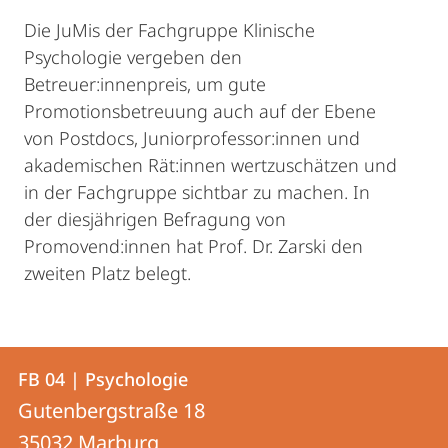
Die JuMis der Fachgruppe Klinische
Psychologie vergeben den
Betreuer:innenpreis, um gute
Promotionsbetreuung auch auf der Ebene
von Postdocs, Juniorprofessor:innen und
akademischen Rät:innen wertzuschätzen und
in der Fachgruppe sichtbar zu machen. In
der diesjährigen Befragung von
Promovend:innen hat Prof. Dr. Zarski den
zweiten Platz belegt.
Kontakt
Kontaktinformationen
FB 04 | Psychologie
FB
und
Gutenbergstraße 18
04
Informationen
35032
Marburg