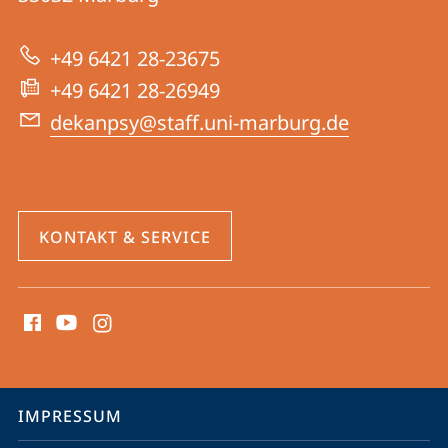
|
zur
Psychologie
+49 6421 28-23675
Website
+49 6421 28-26949
dekanpsy@staff.uni-marburg.de
KONTAKT & SERVICE
Social
Media
Kontakte
Service-
IMPRESSUM
Navigation