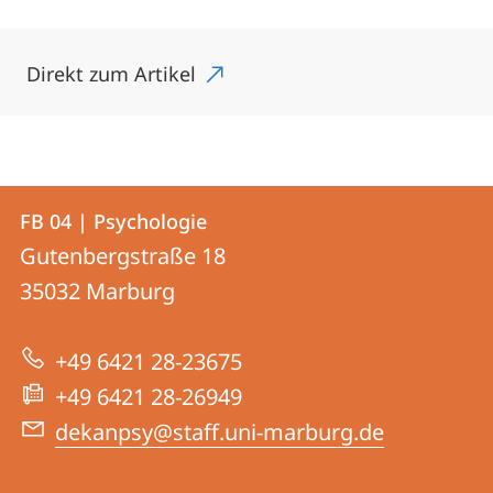
Direkt zum Artikel
Kontakt
Kontaktinformationen
FB 04 | Psychologie
FB
und
Gutenbergstraße 18
04
Informationen
35032
Marburg
|
zur
Psychologie
+49 6421 28-23675
Website
+49 6421 28-26949
dekanpsy@staff.uni-marburg.de