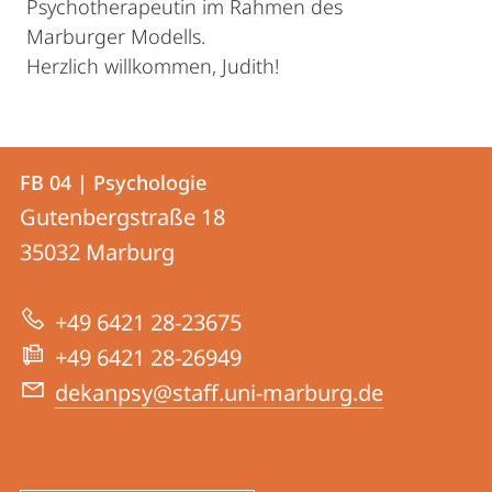
Psychotherapeutin im Rahmen des
Marburger Modells.
Herzlich willkommen, Judith!
Kontakt
Kontaktinformationen
FB 04 | Psychologie
FB
und
Gutenbergstraße 18
04
Informationen
35032
Marburg
|
zur
Psychologie
+49 6421 28-23675
Website
+49 6421 28-26949
dekanpsy@staff.uni-marburg.de