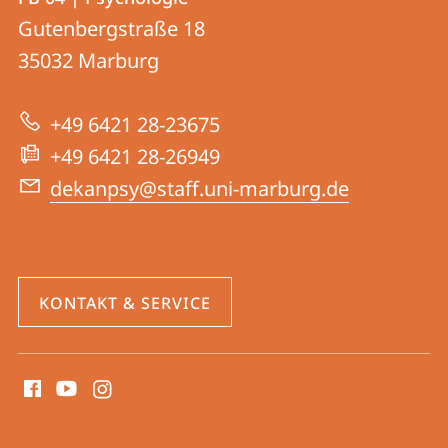
FB
und
Gutenbergstraße 18
04
Informationen
35032
Marburg
|
zur
Psychologie
+49 6421 28-23675
Website
+49 6421 28-26949
dekanpsy@staff.uni-marburg.de
KONTAKT & SERVICE
Social
Media
Kontakte