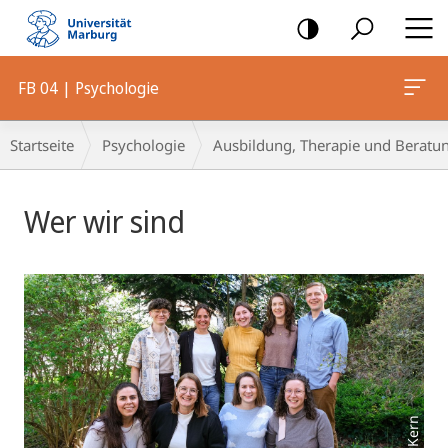
Mobile-
Navigation
FB 04 | Psychologie
Breadcrumb-
Startseite
Psychologie
Ausbildung, Therapie und Beratu
Navigation
Hauptinhalt
Wer wir sind
Pius Kern