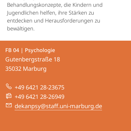
Behandlungskonzepte, die Kindern und
Jugendlichen helfen, ihre Stärken zu
entdecken und Herausforderungen zu
bewältigen.
Kontakt
Kontaktinformationen
FB 04 | Psychologie
FB
und
Gutenbergstraße 18
04
Informationen
35032
Marburg
|
zur
Psychologie
+49 6421 28-23675
Website
+49 6421 28-26949
dekanpsy@staff.uni-marburg.de