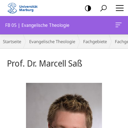
Mobile-
Navigation
FB 05 | Evangelische Theologie
Breadcrumb-
Startseite
Evangelische Theologie
Fachgebiete
Fachge
Navigation
Prof. Dr. Marcell Saß