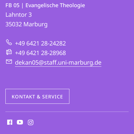
Kontakt
Kontaktinformationen
FB 05 | Evangelische Theologie
FB
und
Lahntor 3
05
Informationen
35032
Marburg
|
zur
Evangelische
+49 6421 28-24282
Website
Theologie
+49 6421 28-28968
dekan05@staff.uni-marburg.de
KONTAKT & SERVICE
Social
Media