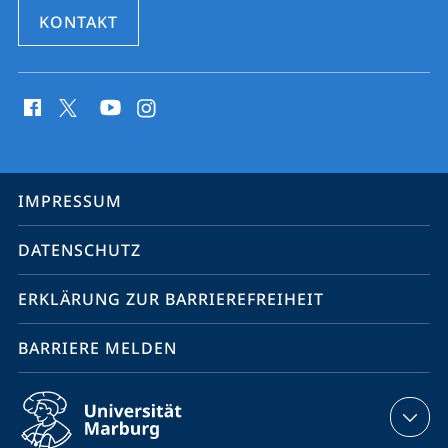
KONTAKT
Social
Media
Kontakte
Service-
IMPRESSUM
Navigation
DATENSCHUTZ
ERKLÄRUNG ZUR BARRIEREFREIHEIT
BARRIERE MELDEN