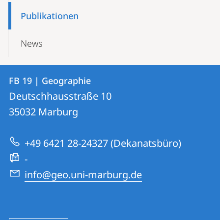
Publikationen
News
Kontakt
Kontaktinformationen
FB 19 | Geographie
FB
und
Deutschhausstraße 10
19
Informationen
35032
Marburg
|
zur
Geographie
+49 6421 28-24327 (Dekanatsbüro)
Website
-
info@geo.uni-marburg.de