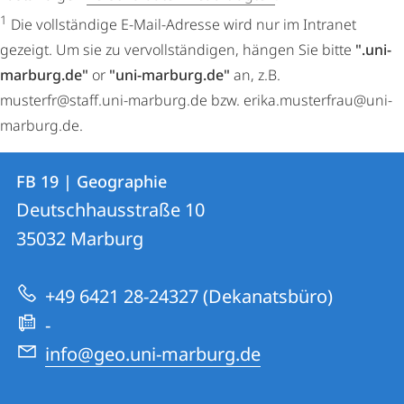
1
Die vollständige E-Mail-Adresse wird nur im Intranet
gezeigt. Um sie zu vervollständigen, hängen Sie bitte
".uni-
marburg.de"
or
"uni-marburg.de"
an, z.B.
musterfr@staff.uni-marburg.de bzw. erika.musterfrau@uni-
marburg.de.
Kontakt
Kontaktinformationen
FB 19 | Geographie
FB
und
Deutschhausstraße 10
19
Informationen
35032
Marburg
|
zur
Geographie
+49 6421 28-24327 (Dekanatsbüro)
Website
-
info@geo.uni-marburg.de