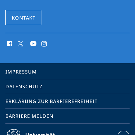
KONTAKT
Social
Media
Kontakte
Service-
IMPRESSUM
Navigation
DATENSCHUTZ
ERKLÄRUNG ZUR BARRIEREFREIHEIT
BARRIERE MELDEN