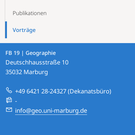
Publikationen
Vorträge
Kontakt
Kontaktinformationen
FB 19 | Geographie
FB
und
Deutschhausstraße 10
19
Informationen
35032
Marburg
|
zur
Geographie
+49 6421 28-24327 (Dekanatsbüro)
Website
-
info@geo.uni-marburg.de