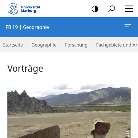
Mobile-
Navigation
FB 19 | Geographie
Breadcrumb-
Startseite
Geographie
Forschung
Fachgebiete und Ar
Navigation
Hauptinhalt
Vorträge