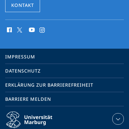
KONTAKT
Social
Media
Kontakte
Service-
IMPRESSUM
Navigation
DATENSCHUTZ
ERKLÄRUNG ZUR BARRIEREFREIHEIT
BARRIERE MELDEN