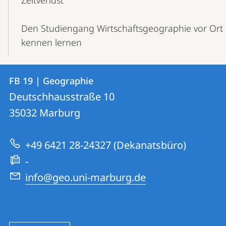
Zeitverlust
Den Studiengang Wirtschaftsgeographie vor Ort
kennen lernen
Kontakt
Kontaktinformationen
FB 19 | Geographie
FB
und
Deutschhausstraße 10
19
Informationen
35032
Marburg
|
zur
Geographie
+49 6421 28-24327 (Dekanatsbüro)
Website
-
info@geo.uni-marburg.de