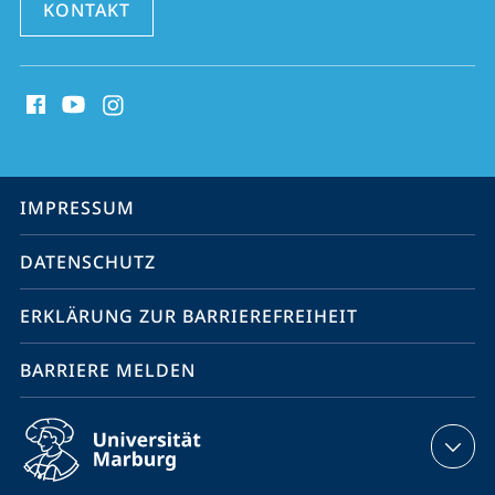
KONTAKT
Social
Media
Kontakte
Service-
IMPRESSUM
Navigation
DATENSCHUTZ
ERKLÄRUNG ZUR BARRIEREFREIHEIT
BARRIERE MELDEN