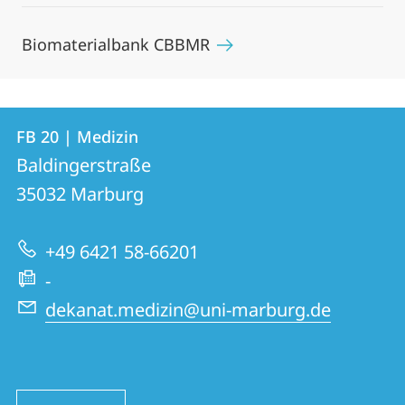
Biomaterialbank CBBMR
Kontakt
Kontaktinformationen
FB 20 | Medizin
FB
und
Baldingerstraße
20
Informationen
35032
Marburg
|
zur
Medizin
+49 6421 58-66201
Website
-
dekanat.medizin@uni-marburg.de