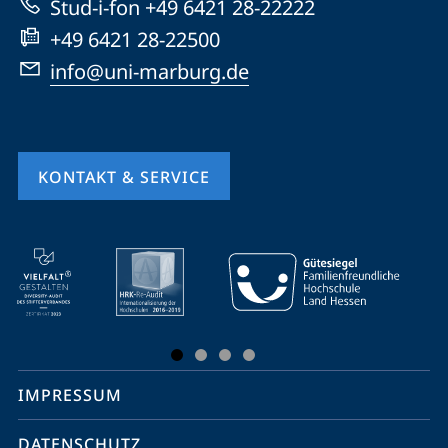
Stud-i-fon +49 6421 28-22222
+49 6421 28-22500
info@uni-marburg.de
KONTAKT & SERVICE
Mobile-
Service-
Navigation
und
Social
IMPRESSUM
Media
Kontakte
DATENSCHUTZ