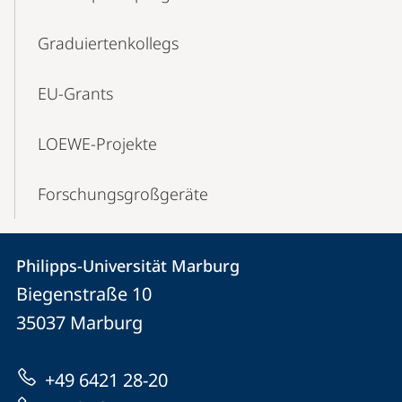
Graduierten­kollegs
EU-Grants
LOEWE-Projekte
Forschungs­großgeräte
Kontakt
Kontaktinformationen
Philipps-Universität Marburg
Philipps-
und
Biegenstraße 10
Universität
Informationen
35037
Marburg
Marburg
zur
+49 6421 28-20
Website