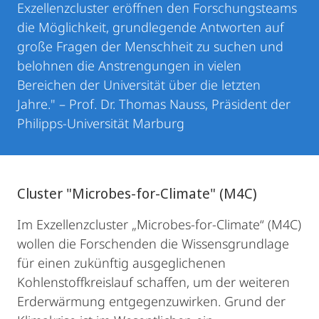
Exzellenzcluster eröffnen den Forschungsteams
die Möglichkeit, grundlegende Antworten auf
große Fragen der Menschheit zu suchen und
belohnen die Anstrengungen in vielen
Bereichen der Universität über die letzten
Jahre." – Prof. Dr. Thomas Nauss, Präsident der
Philipps-Universität Marburg
Cluster "Microbes-for-Climate" (M4C)
Im Exzellenzcluster „Microbes-for-Climate“ (M4C)
wollen die Forschenden die Wissensgrundlage
für einen zukünftig ausgeglichenen
Kohlenstoffkreislauf schaffen, um der weiteren
Erderwärmung entgegenzuwirken. Grund der