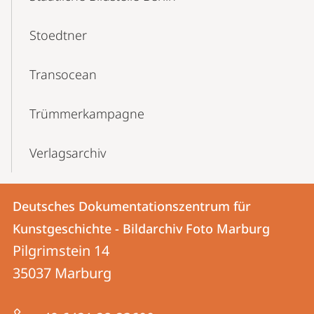
Stoedtner
Transocean
Trümmerkampagne
Verlagsarchiv
Kontakt
Kontaktinformationen
Deutsches Dokumentationszentrum für
Deutsches
und
Kunstgeschichte - Bildarchiv Foto Marburg
Dokumentationszentrum
Informationen
Pilgrimstein 14
für
35037
Marburg
zur
Kunstgeschichte
Website
-