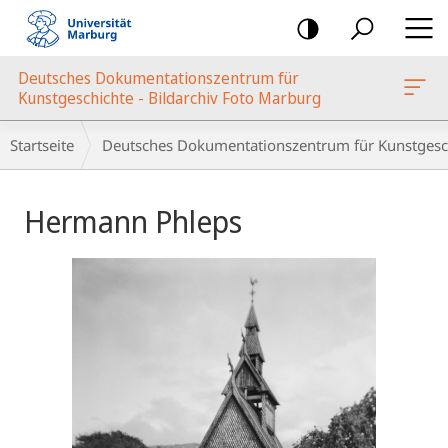
Mobile-
Navigation
Deutsches Dokumentationszentrum für
oto Marburg
Kunstgeschichte - Bildarchiv Foto Marburg
Breadcrumb-
Startseite
Deutsches Dokumentationszentrum für Kunstgesch
Navigation
Hauptinhalt
Hermann Phleps