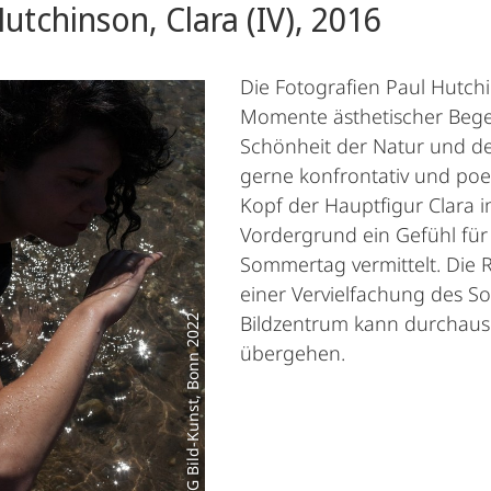
utchinson, Clara (IV), 2016
Die Fotografien Paul Hutch
Momente ästhetischer Begeg
Schönheit der Natur und de
gerne konfrontativ und poet
Kopf der Hauptfigur Clara 
Vordergrund ein Gefühl fü
Sommertag vermittelt. Die 
einer Vervielfachung des So
Bildzentrum kann durchaus 
© VG Bild-Kunst, Bonn 2022
übergehen.