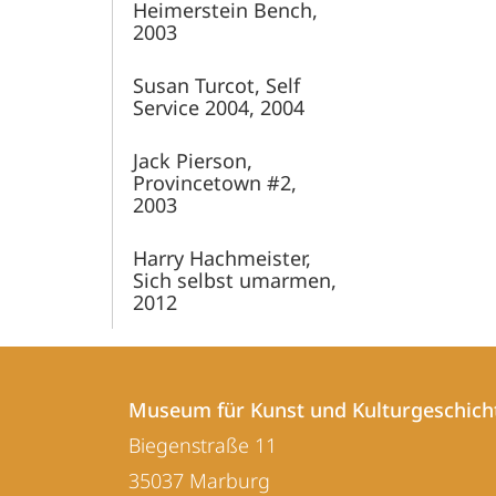
Heimerstein Bench,
2003
Susan Turcot, Self
Service 2004, 2004
Jack Pierson,
Provincetown #2,
2003
Harry Hachmeister,
Sich selbst umarmen,
2012
Kontakt
Kontaktinformationen
und
Museum für Kunst und Kulturgeschich
Museum
Biegenstraße 11
Informationen
für
35037
Marburg