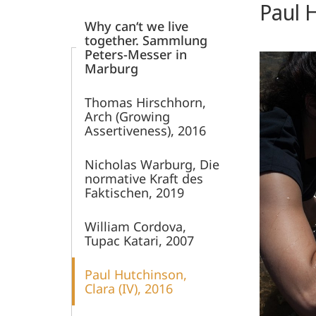
Paul H
und
Why can‘t we live
together. Sammlung
Kulturgeschichte
Peters-Messer in
Marburg
Thomas Hirschhorn,
Arch (Growing
Assertiveness), 2016
Nicholas Warburg, Die
normative Kraft des
Faktischen, 2019
William Cordova,
Tupac Katari, 2007
Paul Hutchinson,
Clara (IV), 2016