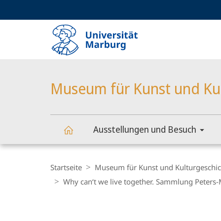
Service-
HIGH-CONTRAST VERSION
SUCHE UND SUCHERGEBNIS
Navigation
Haupt-
Navigation
Museum für Kunst und Ku
Ausstellungen und Besuch
Museum
Breadcrumb-
Navigation
Startseite
Museum für Kunst und Kulturgeschic
für
Why can‘t we live together. Sammlung Peters
Content-
Kunst
Navigation
Hauptinhal