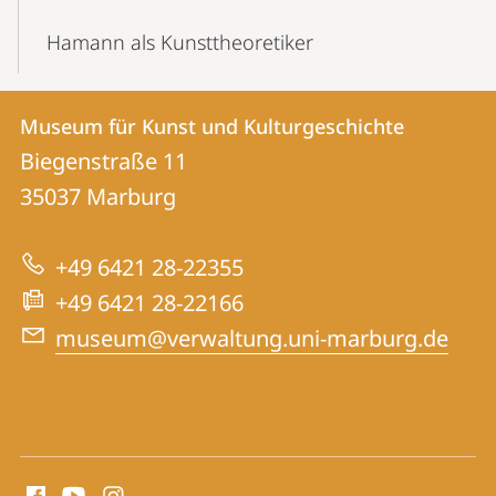
Hamann als Kunsttheoretiker
Kontakt
Kontaktinformationen
Museum für Kunst und Kulturgeschichte
Museum
und
Biegenstraße 11
für
Informationen
35037
Marburg
Kunst
zur
und
+49 6421 28-22355
Website
Kulturgeschichte
+49 6421 28-22166
museum@verwaltung.uni-marburg.de
Social