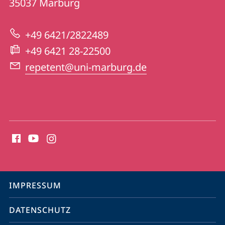
Informationen
35037
Marburg
Collegium
zur
Philippinum
+49 6421/2822489
Website
+49 6421 28-22500
repetent@uni-marburg.de
Social
Media
Kontakte
Service-
IMPRESSUM
Navigation
DATENSCHUTZ