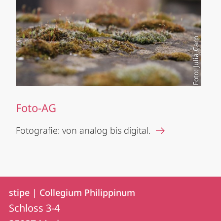
Foto: Julia Carp
Foto-AG
Fotografie: von analog bis digital.
Kontakt
Kontaktinformationen
stipe | Collegium Philippinum
stipe
und
Schloss 3-4
|