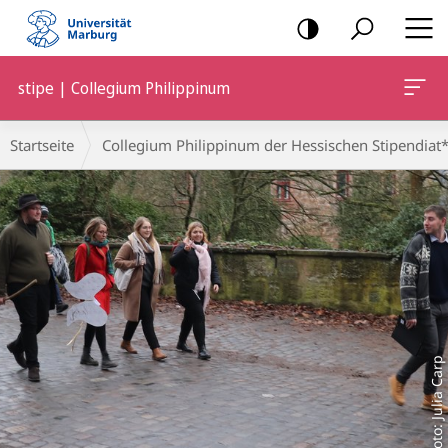
Mobile-
Navigation
stipe | Collegium Philippinum
Hauptinhalt
Breadcrumb-
Startseite
Collegium Philippinum der Hessischen Stipendiat*
Navigation
Foto: Julia Carp