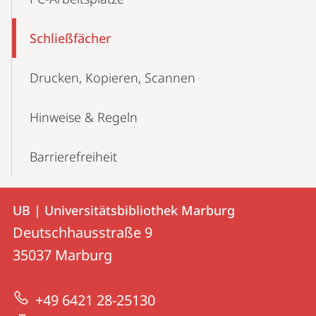
Schließfächer
Drucken, Kopieren, Scannen
Hinweise & Regeln
Barrierefreiheit
Kontakt
Kontaktinformationen
UB | Universitätsbibliothek Marburg
UB
und
Deutschhausstraße 9
|
Informationen
35037
Marburg
Universitätsbibliothek
zur
Marburg
+49 6421 28-25130
Website