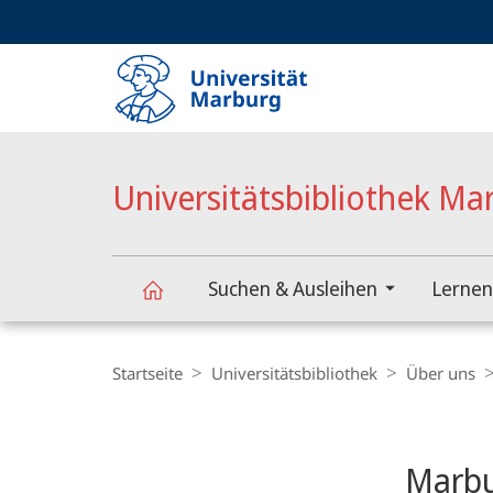
Service-
HIGH-CONTRAST VERSION
SUCHE UND SUCHERGEBNIS
Navigation
Haupt-
Navigation
Universitätsbibliothek Ma
Suchen & Ausleihen
Lernen
Universitätsbibliothek
Breadcrumb-
Navigation
Startseite
Universitätsbibliothek
Über uns
Marburg
Content-
Navigation
Hauptinhal
Marbu